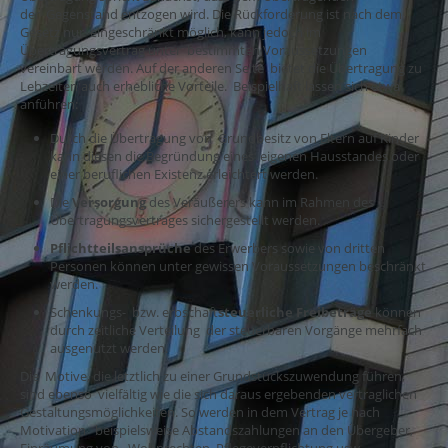
der Gegenstand entzogen wird. Die Rückforderung ist nach dem
Gesetz nur eingeschränkt möglich, kann jedoch im
Übertragungsvertrag unter bestimmten Voraussetzungen
vereinbart werden. Auf der anderen Seite bietet die Übertragung zu
Lebzeiten auch erhebliche Vorteile. Beispielhaft lassen sich etwa
anführen:
Durch die Übertragung von Grundbesitz von Eltern auf Kinder
kann diesen die Begründung eines eigenen Hausstandes oder
einer beruflichen Existenz erleichtert werden.
Die
Versorgung
des Veräußerers kann im Rahmen des
Übertragungsvertrages sichergestellt werden.
Pflichtteilsansprüche
des Erwerbers sowie von dritten
Personen können unter gewissen Voraussetzungen beschränkt
werden.
Schenkungs- bzw. erbschaft
steuerliche Freibeträge
können
durch zeitliche Verteilung der steuerbaren Vorgänge mehrfach
ausgenutzt werden.
Die Motive, die letztlich zu einer Grundstückszuwendung führen,
sind ebenso vielfältig wie die sich daraus ergebenden vertraglichen
Gestaltungsmöglichkeiten. So werden in dem Vertrag je nach
Motivation beispielsweise Abstandszahlungen an den Übergeber,
Einräumung von Wohnrechten, Pflegeverpflichtung usw.