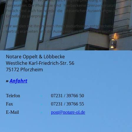
vorgesehen. Der Phantasie sind hierbei keine Grenzen gesetzt.
Freilich sind auch hier wieder die steuerlichen Auswirkungen im
Einzelfall zu überprüfen.
Wir werden mit Ihnen einen Ihren Bedürfnissen entsprechenden
Vertrag erarbeiten und die Auswirkungen im Einzelnen erörtern.
Notare Oppelt & Löbbecke
Westliche Karl-Friedrich-Str. 56
75172 Pforzheim
»
Anfahrt
Telefon
»
07231 / 39766 50
Fax
»
07231 / 39766 55
E-Mail
»
post@notare-ol.de