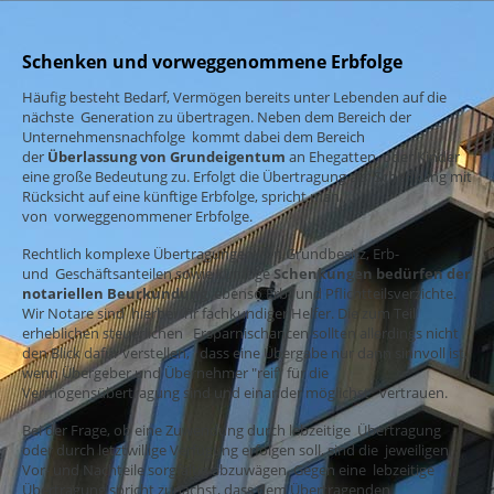
Schenken und vorweggenommene Erbfolge
Häufig besteht Bedarf, Vermögen bereits unter Lebenden auf die
nächste Generation zu übertragen. Neben dem Bereich der
Unternehmensnachfolge kommt dabei dem Bereich
der
Überlassung von Grundeigentum
an Ehegatten oder Kinder
eine große Bedeutung zu. Erfolgt die Übertragung als Schenkung mit
Rücksicht auf eine künftige Erbfolge, spricht man
von vorweggenommener Erbfolge.
Rechtlich komplexe Übertragungen von Grundbesitz, Erb-
und Geschäftsanteilen sowie künftige
Schenkungen bedürfen der
notariellen Beurkundung
, ebenso Erb- und Pflichtteilsverzichte.
Wir Notare sind hierbei Ihr fachkundiger Helfer. Die zum Teil
erheblichen steuerlichen Ersparnischancen sollten allerdings nicht
den Blick dafür verstellen, dass eine Übergabe nur dann sinnvoll ist,
wenn Übergeber und Übernehmer "reif" für die
Vermögensübertragung sind und einander möglichst vertrauen.
Bei der Frage, ob eine Zuwendung durch lebzeitige Übertragung
oder durch letztwillige Verfügung erfolgen soll, sind die jeweiligen
Vor- und Nachteile sorgfältig abzuwägen. Gegen eine lebzeitige
Übertragung spricht zunächst, dass dem Übertragenden